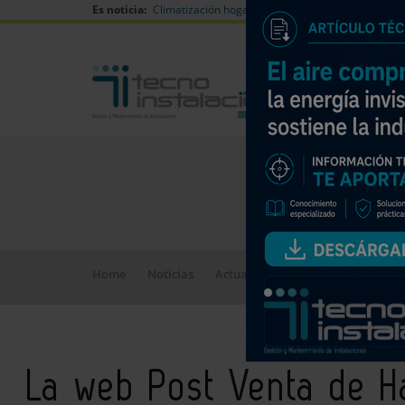
Es noticia:
Climatización hogares verano
Can Naiades huell
Home
Noticias
Actualidad
La web Post Venta d
La web Post Venta de Ha