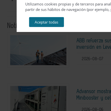
Utilizamos cookies propias y de terceros para anal
partir de sus hábitos de navegación (por ejemplo, 
Aceptar todas
Noticias relacionadas
ABB refuerza su
inversión en Lev
2026-08-07
Advansor mostra
Minibooster y ce
2026-08-06