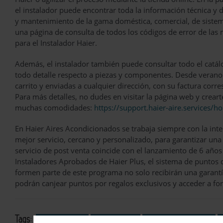
el instalador puede encontrar toda la información técnica y 
y mantenimiento de la gama doméstica, comercial, de sistem
una página de consulta de todos los códigos de error de las 
para el Instalador Haier.
Además, el instalador también puede consultar todo el catál
todo detalle respecto a piezas y componentes. Desde verano
carrito y enviadas a cualquier dirección, con su factura corr
Para más detalles, no dudes en visitar la página web y creart
muchas comodidades:
https://support.haier-aire.services/h
En Haier Aires Acondicionados se trabaja siempre con la inten
mejor servicio, cercano y personalizado, para garantizar una 
servicio de post venta coincide con el lanzamiento de 6 años
Instaladores Aprobados de Haier Plus, el sistema de puntos 
formen parte de este programa no solo recibirán una garant
podrán canjear puntos por regalos exclusivos y acceder a fo
Tags:
climatización
instaladores
aire acondicionado