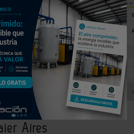
a de carbono
Válvulas de equilibrado para sistemas calefacción
Día mundial de 
NOTICIAS
PRODUCTOS
AGENDA
EMPRESAS PREMIUM
e Haier Aires Acondicionados estrena tienda online de recambios
ier Aires