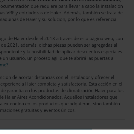
documentación que requiere para llevar a cabo la instalación
as VRF y enfriadoras de Haier. Además, también se trata de
máquinas de Haier y su solución, por lo que es referencial
ogo de Haier desde el 2018 a través de esta página web, con
 de 2021, además, dichas piezas pueden ser agregadas al
espondiente y la posibilidad de aplicar descuentos especiales.
e un usuario, un proceso ágil que te abrirá las puertas a
ome?
ción de acortar distancias con el instalador y ofrecer el
experiencia Haier completa y satisfactoria. Esta acción en el
 de garantía en los productos de climatización Haier para los
de Haier Aires Acondicionados. Aquellos instaladores que
ía extendida en los productos que adquieran, sino también
rmaciones gratuitas y eventos únicos.
haier europe traiding srl-sucursal en españa