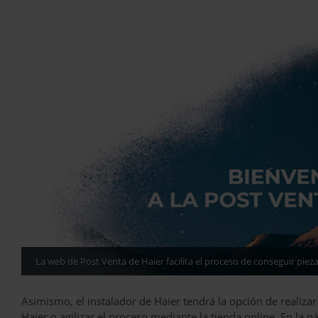
La web de Post Venta de Haier facilita el proceso de conseguir piez
Asimismo, el instalador de Haier tendrá la opción de realizar 
Haier o agilizar el proceso mediante la tienda online. En la 