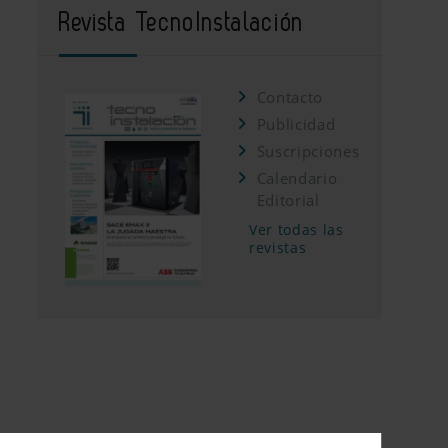
Revista TecnoInstalación
Contacto
Publicidad
Suscripciones
Calendario
Editorial
Ver todas las
revistas