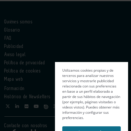
Quiénes somos
Glosario
FAQ
Publicidad
Aviso legal
Política de privacidad
Utilizamos cookies propias y de
Política de cookies
terceros para analizar nuestros
Mapa web
servicios y mostrarle publicidad
relacionada con sus preferencias
Formación
en base a un perfil elaborado a
partir de sus hábitos de navegación
Histórico de Newsletters
(por ejemplo, páginas visitadas o
videos vistos). Puedes obtener más
información y configurar sus
preferencias.
Contacte con nosotros