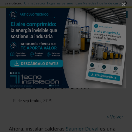
×
Es noticia:
Climatización hogares verano
Can Naiades huella de carbono
V
|
|
Redes Sociales
Es noticia
Login empresas
Registro
Promoción dirigida a los
profesionales al adquirir
calderas Saunier Duval
14 de septiembre, 2021
< Volver
Ahora, instalar calderas
Saunier Duval
es una