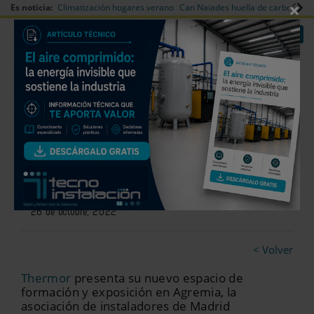
×
Es noticia:
Climatización hogares verano
Can Naiades huella de carbono
V
|
|
Redes Sociales
Es noticia
Login empresas
Registro
Thermor cuenta con una nueva
sala de formación en Agremia
26 de octubre, 2022
< Volver
Thermor
presenta su nuevo espacio de
formación y exposición en Agremia, la
asociación de instaladores de Madrid