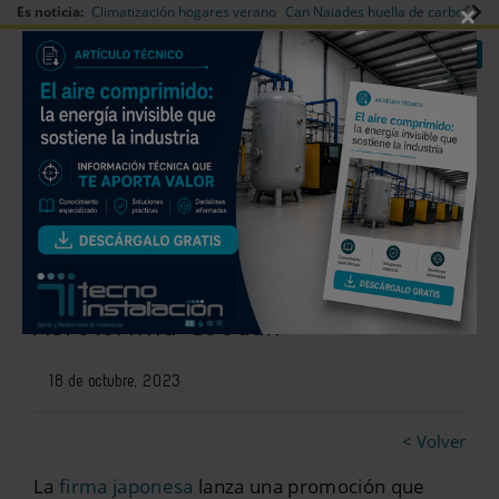
×
Es noticia:
Climatización hogares verano
Can Naiades huella de carbono
V
|
|
Redes Sociales
Es noticia
Login empresas
Registro
Mitsubishi Electric premia la
fidelidad de los instaladores de
Aerotermia Ecodan
18 de octubre, 2023
< Volver
La
firma japonesa
lanza una promoción que