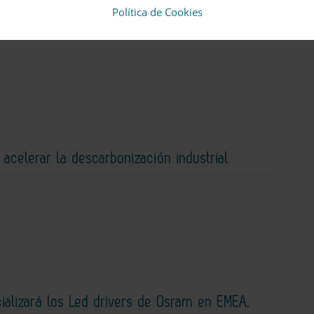
Política de Cookies
que mejoran el rendimiento de un sistema de
méstico
 acelerar la descarbonización industrial
ializará los Led drivers de Osram en EMEA,