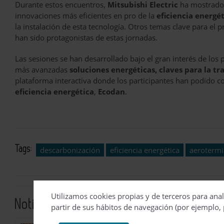
Durante estos encuentros,
Mitsubishi Electric
ha mostrado 
innovaciones más eficientes en pro de la
eficiencia energé
la instalación de esta tecnología. Otros temas clave para el 
han sido protagonistas de estas jornadas.
Las sesiones se han desarrollado bajo el gran interés de los p
más avanzadas
soluciones energéticas, claves para la tr
plataforma interactiva donde los participantes han podido c
eficiencia energética
,
Ecodan
.
Tags:
descarbonización
eficiencia energética
aerotermi
Utilizamos cookies propias y de terceros para anal
Noticias relacionadas
partir de sus hábitos de navegación (por ejemplo, 