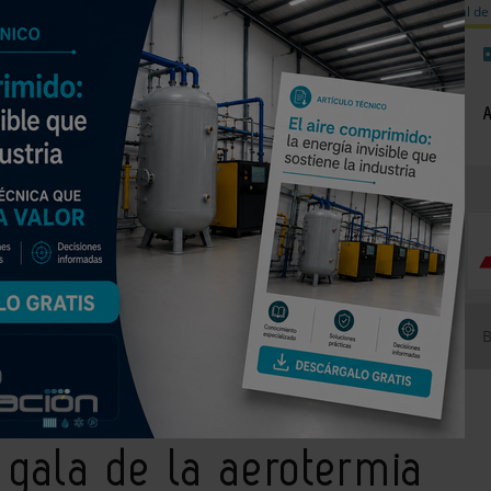
a de carbono
Válvulas de equilibrado para sistemas calefacción
Día mundial de 
NOTICIAS
PRODUCTOS
AGENDA
EMPRESAS PREMIUM
hace gala de la aerotermia más eficiente durante Ecodan Race
e gala de la aerotermia