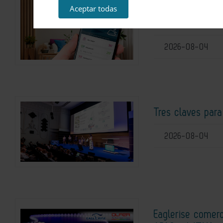
Aceptar todas
Diez funciones 
climatización do
2026-08-04
Tres claves para
2026-08-04
Eaglerise comerc