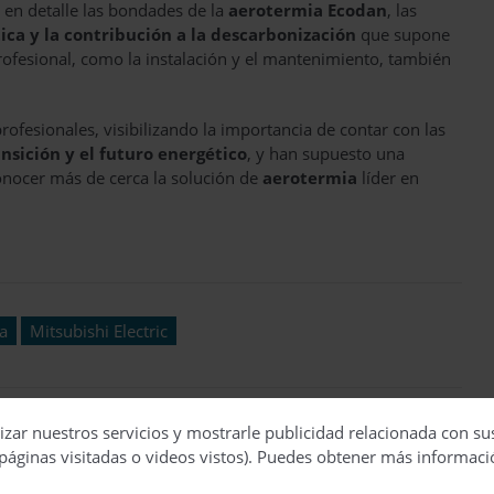
en detalle las bondades de la
aerotermia Ecodan
, las
tica y la contribución a la descarbonización
que supone
profesional, como la instalación y el mantenimiento, también
rofesionales, visibilizando la importancia de contar con las
ansición y el futuro energético
, y han supuesto una
onocer más de cerca la solución de
aerotermia
líder en
a
Mitsubishi Electric
izar nuestros servicios y mostrarle publicidad relacionada con su
páginas visitadas o videos vistos). Puedes obtener más informaci