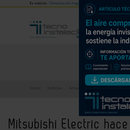
Es noticia:
Climatización hogares verano
Can Naiades huell
Home
Noticias
Actualidad
Mitsubishi Electric 
Mitsubishi Electric hac