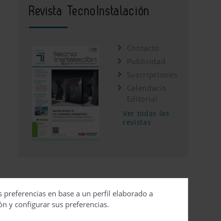
Revista TecnoInstalación
Contacto
Publicidad
Suscripciones
Calendario
Editorial
Ver todas las
revistas
s preferencias en base a un perfil elaborado a
ón y configurar sus preferencias.