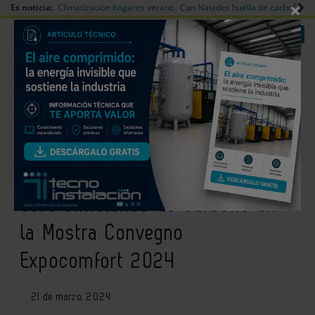
×
Es noticia:
Climatización hogares verano
Can Naiades huella de carbono
V
|
|
Redes Sociales
Es noticia
Login empresas
Registro
Panasonic reafirma su
estrategia hacia un futuro de
cero emisiones de carbono en
la Mostra Convegno
Expocomfort 2024
21 de marzo, 2024