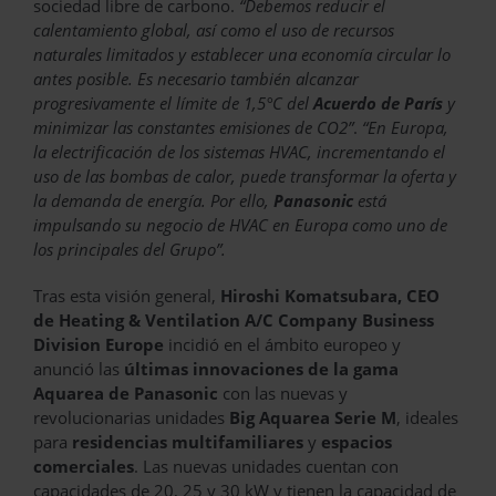
sociedad libre de carbono.
“Debemos reducir el
calentamiento global, así como el uso de recursos
naturales limitados y establecer una economía circular lo
antes posible. Es necesario también alcanzar
progresivamente el límite de 1,5°C del
Acuerdo de París
y
minimizar las constantes emisiones de CO2”
.
“En Europa,
la electrificación de los sistemas HVAC, incrementando el
uso de las bombas de calor, puede transformar la oferta y
la demanda de energía. Por ello,
Panasonic
está
impulsando su negocio de HVAC en Europa como uno de
los principales del Grupo”.
Tras esta visión general,
Hiroshi Komatsubara, CEO
de Heating & Ventilation A/C Company Business
Division Europe
incidió en el ámbito europeo y
anunció las
últimas innovaciones de la gama
Aquarea de Panasonic
con las nuevas y
revolucionarias unidades
Big Aquarea Serie M
, ideales
para
residencias multifamiliares
y
espacios
comerciales
. Las nuevas unidades cuentan con
capacidades de 20, 25 y 30 kW y tienen la capacidad de