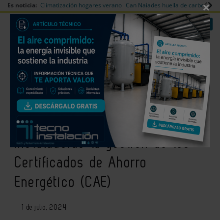
×
Es noticia:
Climatización hogares verano
Can Naiades huella de carbono
V
|
|
Redes Sociales
Es noticia
Login empresas
Registro
CONAIF y BETTERGY colaboran
para facilitar a las empresas
instaladoras la gestión de los
Certificados de Ahorro
Energético (CAE)
1 de julio, 2024