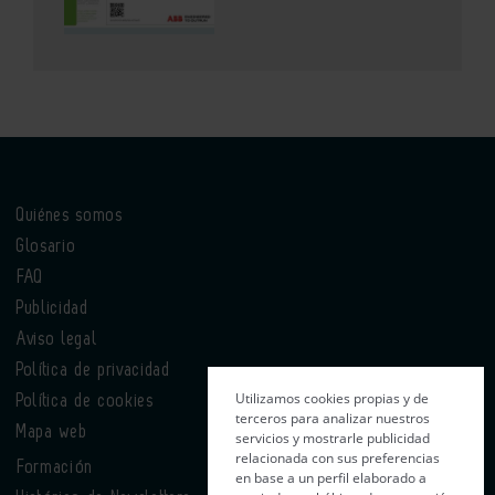
Quiénes somos
Glosario
FAQ
Publicidad
Aviso legal
Política de privacidad
Utilizamos cookies propias y de
Política de cookies
terceros para analizar nuestros
Mapa web
servicios y mostrarle publicidad
relacionada con sus preferencias
Formación
en base a un perfil elaborado a