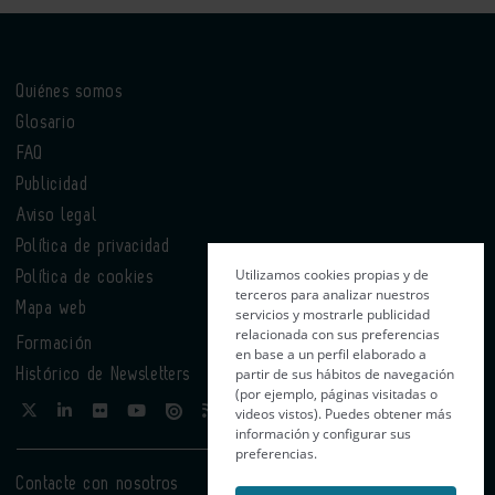
Quiénes somos
Glosario
FAQ
Publicidad
Aviso legal
Política de privacidad
Utilizamos cookies propias y de
Política de cookies
terceros para analizar nuestros
Mapa web
servicios y mostrarle publicidad
relacionada con sus preferencias
Formación
en base a un perfil elaborado a
partir de sus hábitos de navegación
Histórico de Newsletters
(por ejemplo, páginas visitadas o
videos vistos). Puedes obtener más
información y configurar sus
preferencias.
Contacte con nosotros