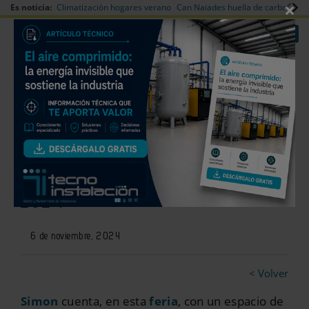
×
Es noticia:
Climatización hogares verano
Can Naiades huella de carbono
V
|
|
Redes Sociales
Es noticia
Login empresas
Registro
Simon presenta sus soluciones
más innovadoras en Matelec
2024
6 de noviembre, 2024
< Volver
Simon
cuenta, en esta
feria
, con un espacio de