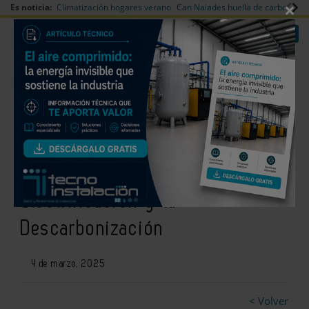
×
Es noticia:
Climatización hogares verano
Can Naiades huella de carbono
V
|
|
Redes Sociales
Es noticia
Login empresas
Registro
Genera y Matelec unidas en la
Semana Internacional de la
Electrificación y la
Descarbonización
4 de marzo, 2025
< Volver