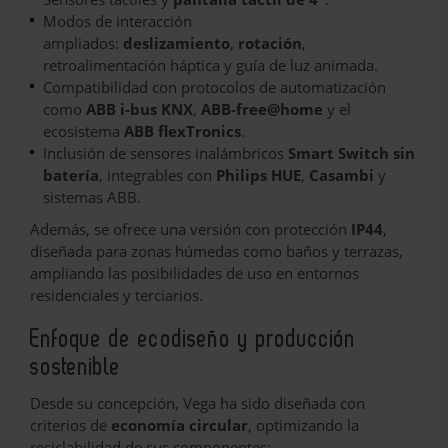
Modos de interacción
ampliados:
deslizamiento
,
rotación
,
retroalimentación háptica y guía de luz animada.
Compatibilidad con protocolos de automatización
como
ABB i-bus KNX
,
ABB-free@home
y el
ecosistema
ABB flexTronics
.
Inclusión de sensores inalámbricos
Smart Switch sin
batería
, integrables con
Philips HUE
,
Casambi
y
sistemas ABB.
Además, se ofrece una versión con protección
IP44
,
diseñada para zonas húmedas como baños y terrazas,
ampliando las posibilidades de uso en entornos
residenciales y terciarios.
Enfoque de ecodiseño y producción
sostenible
Desde su concepción, Vega ha sido diseñada con
criterios de
economía circular
, optimizando la
reciclabilidad de sus componentes: