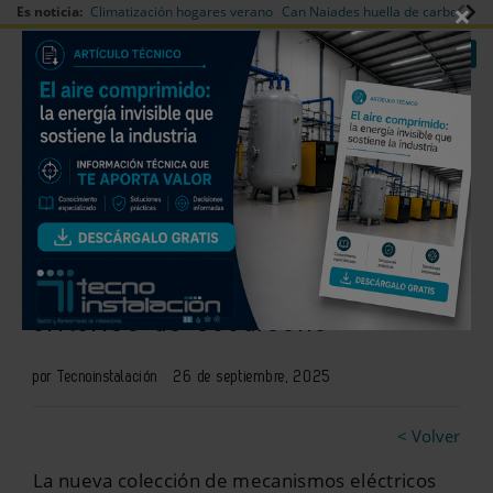
×
Es noticia:
Climatización hogares verano
Can Naiades huella de carbono
V
|
|
Redes Sociales
Es noticia
Login empresas
Registro
Niessen lanza Vega: una gama
versátil y automatizable con
criterios de ecodiseño
por Tecnoinstalación
26 de septiembre, 2025
< Volver
La nueva colección de mecanismos eléctricos