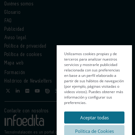
Quiénes somos
Glosario
FAQ
Publicidad
Aviso legal
Política de privacidad
Utilizamos cookies propias y de
Política de cookies
terceros para analizar nuestros
Mapa web
servicios y mostrarle publicidad
relacionada con sus preferencias
Formación
en base a un perfil elaborado a
partir de sus hábitos de navegación
Histórico de Newsletters
(por ejemplo, páginas visitadas o
videos vistos). Puedes obtener más
información y configurar sus
preferencias.
Contacte con nosotros
Aceptar todas
Política de Cookies
TecnoInstalación es un portal de Infoedita