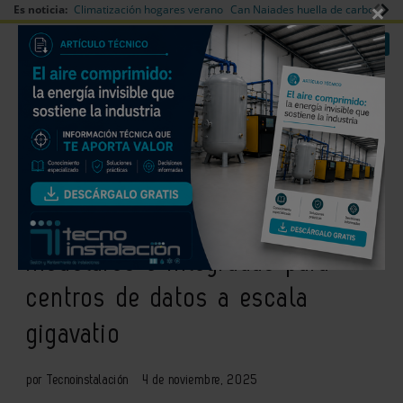
×
Es noticia:
Climatización hogares verano
Can Naiades huella de carbono
V
|
|
Redes Sociales
Es noticia
Login empresas
Registro
LG Electronics y Flex se alían
para desarrollar soluciones
modulares e integradas para
centros de datos a escala
gigavatio
por Tecnoinstalación
4 de noviembre, 2025