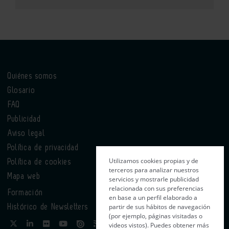
Quiénes somos
Glosario
FAQ
Publicidad
Aviso legal
Política de privacidad
Utilizamos cookies propias y de
Política de cookies
terceros para analizar nuestros
Mapa web
servicios y mostrarle publicidad
relacionada con sus preferencias
Formación
en base a un perfil elaborado a
partir de sus hábitos de navegación
Histórico de Newsletters
(por ejemplo, páginas visitadas o
videos vistos). Puedes obtener más