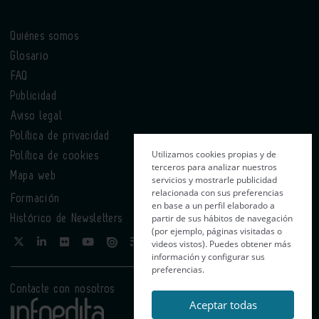
Quiénes somos
Glosario
FAQ
Publicidad
Aviso legal
Política de privacidad
Utilizamos cookies propias y de
Política de cookies
terceros para analizar nuestros
Mapa web
servicios y mostrarle publicidad
relacionada con sus preferencias
Formación
en base a un perfil elaborado a
partir de sus hábitos de navegación
Histórico de Newsletters
(por ejemplo, páginas visitadas o
videos vistos). Puedes obtener más
información y configurar sus
preferencias.
Contacte con nosotros
Aceptar todas