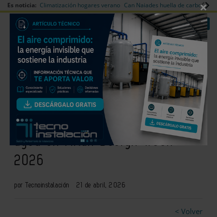
×
Es noticia:
Climatización hogares verano
Can Naiades huella de carbono
V
|
|
Redes Sociales
Es noticia
Login empresas
Registro
Geberit presenta instalación
inmersiva sobre el flujo del
agua en Milán Design Week
2026
por Tecnoinstalación
21 de abril, 2026
< Volver