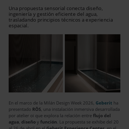
Una propuesta sensorial conecta diseño,
ingeniería y gestión eficiente del agua,
trasladando principios técnicos a experiencia
espacial.
‹
›
En el marco de la Milán Design Week 2026,
Geberit
ha
presentado
RŌS
, una instalación inmersiva desarrollada
por atelier oï que explora la relación entre
flujo del
agua
,
diseño
y
función
. La propuesta se exhibe del 20
al 26 de abril en el
Geberit Experience Center
, en el