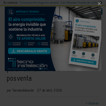
×
Es noticia:
Climatización hogares verano
Can Naiades huella de carbono
V
|
|
Redes Sociales
Es noticia
Login empresas
Registro
Johnson inaugura un showroom
técnico y centro de formación
para reforzar el servicio
posventa
por Tecnoinstalación
27 de abril, 2026
< Volver