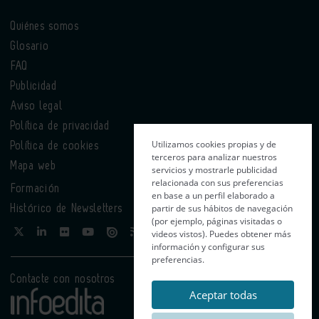
Quiénes somos
Glosario
FAQ
Publicidad
Aviso legal
Política de privacidad
Utilizamos cookies propias y de
Política de cookies
terceros para analizar nuestros
Mapa web
servicios y mostrarle publicidad
relacionada con sus preferencias
Formación
en base a un perfil elaborado a
partir de sus hábitos de navegación
Histórico de Newsletters
(por ejemplo, páginas visitadas o
videos vistos). Puedes obtener más
información y configurar sus
preferencias.
Contacte con nosotros
Aceptar todas