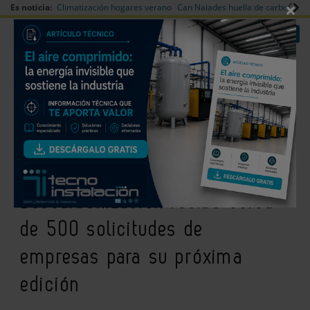
×
Es noticia:
Climatización hogares verano
Can Naiades huella de carbono
V
|
|
Redes Sociales
Es noticia
Login empresas
Registro
La Semana Internacional de la
Electrificación y la
Descarbonización recibe cerca
de 500 solicitudes de
empresas para su próxima
edición