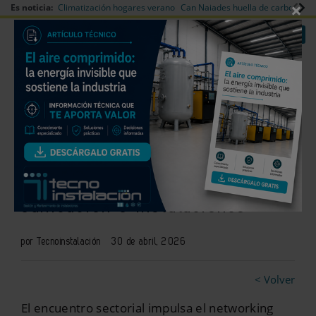
×
Es noticia:
Climatización hogares verano
Can Naiades huella de carbono
V
|
|
Redes Sociales
Es noticia
Login empresas
Registro
Aúna Partner Day Zaragoza
reúne soluciones técnicas para
edificación e instalaciones
por Tecnoinstalación
30 de abril, 2026
< Volver
El encuentro sectorial impulsa el networking