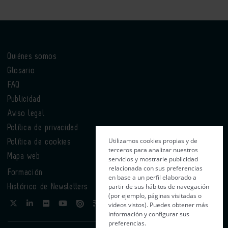
Quiénes somos
Glosario
FAQ
Publicidad
Aviso legal
Política de privacidad
Utilizamos cookies propias y de
Política de cookies
terceros para analizar nuestros
Mapa web
servicios y mostrarle publicidad
relacionada con sus preferencias
Formación
en base a un perfil elaborado a
partir de sus hábitos de navegación
Histórico de Newsletters
(por ejemplo, páginas visitadas o
videos vistos). Puedes obtener más
información y configurar sus
preferencias.