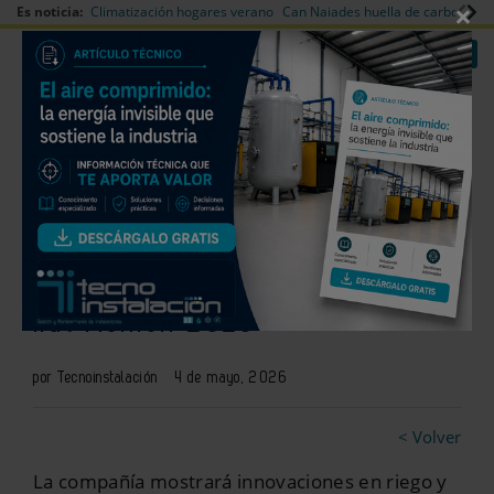
×
Es noticia:
Climatización hogares verano
Can Naiades huella de carbono
V
|
|
Redes Sociales
Es noticia
Login empresas
Registro
Molecor presenta tuberías PVC-
O y soluciones sostenibles en
Ifat Munich 2026
por Tecnoinstalación
4 de mayo, 2026
< Volver
La compañía mostrará innovaciones en riego y