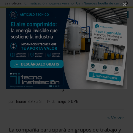
×
Es noticia:
Climatización hogares verano
Can Naiades huella de carbono
V
|
|
Redes Sociales
Es noticia
Login empresas
Registro
WEG Iberia se incorpora a A3E
para reforzar su estrategia en
eficiencia energética industrial
por Tecnoinstalación
14 de mayo, 2026
< Volver
La compañía participará en grupos de trabajo y