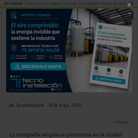
×
Es noticia:
Climatización hogares verano
Can Naiades huella de carbono
V
|
|
Redes Sociales
Es noticia
Login empresas
Registro
Salvador Escoda abre una nueva
tienda en Sant Andreu para
reforzar su red en Barcelona
por Tecnoinstalación
18 de mayo, 2026
< Volver
La compañía amplía su presencia en la ciudad