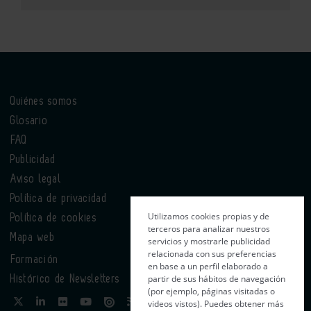
Quiénes somos
Glosario
FAQ
Publicidad
Aviso legal
Política de privacidad
Utilizamos cookies propias y de
Política de cookies
terceros para analizar nuestros
Mapa web
servicios y mostrarle publicidad
relacionada con sus preferencias
Formación
en base a un perfil elaborado a
partir de sus hábitos de navegación
Histórico de Newsletters
(por ejemplo, páginas visitadas o
videos vistos). Puedes obtener más