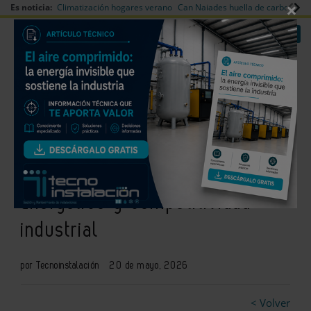
×
Es noticia:
Climatización hogares verano
Can Naiades huella de carbono
V
|
|
Redes Sociales
Es noticia
Login empresas
Registro
El Coam acogerá un foro sobre
Certificados de Ahorro
Energético y competitividad
industrial
por Tecnoinstalación
20 de mayo, 2026
< Volver