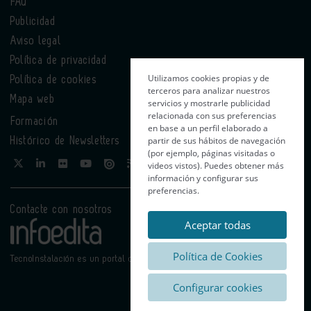
FAQ
Publicidad
Aviso legal
Política de privacidad
Utilizamos cookies propias y de
Política de cookies
terceros para analizar nuestros
Mapa web
servicios y mostrarle publicidad
relacionada con sus preferencias
Formación
en base a un perfil elaborado a
partir de sus hábitos de navegación
Histórico de Newsletters
(por ejemplo, páginas visitadas o
videos vistos). Puedes obtener más
información y configurar sus
preferencias.
Contacte con nosotros
Aceptar todas
Política de Cookies
TecnoInstalación es un portal de Infoedita
Configurar cookies