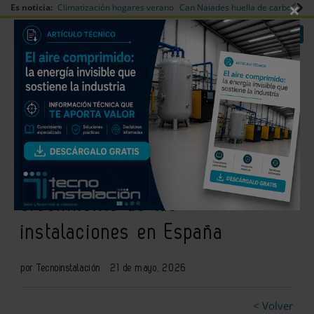
×
Es noticia:
Climatización hogares verano
Can Naiades huella de carbono
V
|
|
Redes Sociales
Es noticia
Login empresas
Registro
La demanda de climatización
residencial impulsa el
crecimiento de las
instalaciones en España
por Tecnoinstalación
21 de mayo, 2026
< Volver