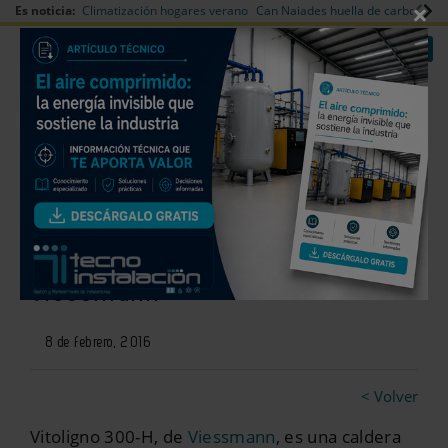
×
Es noticia:
Climatización hogares verano
Can Naiades huella de carbono
V
|
|
Redes Sociales
Es noticia
Login empresas
Registro
Vitoligno 300-H, caldera de
pellets o virutas de madera de
Viessmann
8 de febrero, 2016
< Volver
Vitoligno 300-H, de
Viessmann
, es una caldera