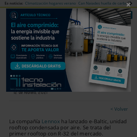
×
Es noticia:
Climatización hogares verano
Can Naiades huella de carbono
V
|
|
Redes Sociales
Es noticia
Login empresas
Registro
e-Baltic: Unidad rooftop
condensada por aire de Lennox
12 de febrero, 2021
< Volver
La compañía
Lennox
ha lanzado e-Baltic, unidad
rooftop condensada por aire. Se trata del
primer rooftop con R-32 del mercado.