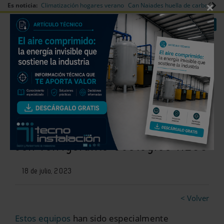
×
Es noticia:
Climatización hogares verano
Can Naiades huella de carbono
V
|
|
Redes Sociales
Es noticia
Login empresas
Registro
Descubre las bombas de calor
reversibles Ziran Pro de Keyter
con refrigerante ecológico R290
18 de julio, 2023
< Volver
Estos equipos
han sido especialmente