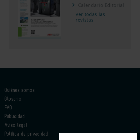
Calendario Editorial
Ver todas las
revistas
Quiénes somos
Glosario
FAQ
Publicidad
Aviso legal
Política de privacidad