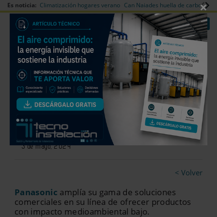
×
Es noticia:
Climatización hogares verano
Can Naiades huella de carbono
V
|
|
Redes Sociales
Es noticia
Login empresas
Registro
Innovadora gama de bombas de
calor reversibles aire agua
3 de mayo, 2024
< Volver
Panasonic
amplía su gama de soluciones
comerciales en su línea de ofrecer productos
con impacto medioambiental bajo.