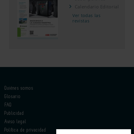
Calendario Editorial
Ver todas las
revistas
Quiénes somos
Glosario
FAQ
Publicidad
Aviso legal
Política de privacidad