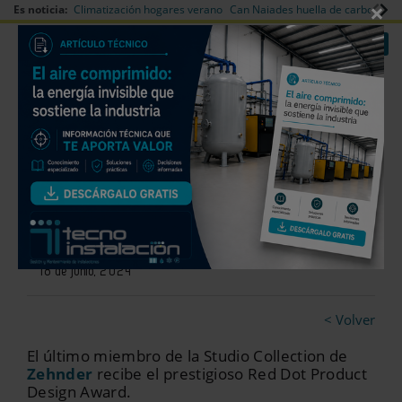
×
Es noticia:
Climatización hogares verano
Can Naiades huella de carbono
V
|
|
Redes Sociales
Es noticia
Login empresas
Registro
Reconocimiento al diseño
icónico de Zehnder Tetris
18 de junio, 2024
< Volver
El último miembro de la Studio Collection de
Zehnder
recibe el prestigioso Red Dot Product
Design Award.