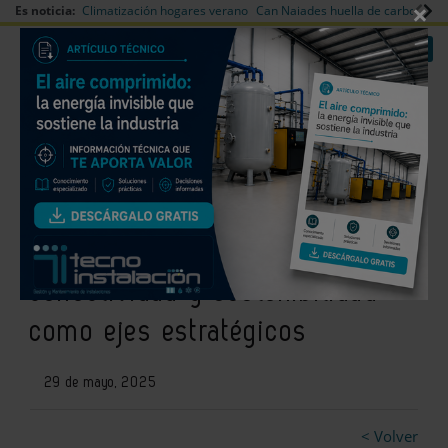
×
Es noticia:
Climatización hogares verano
Can Naiades huella de carbono
V
|
|
Redes Sociales
Es noticia
Login empresas
Registro
Transformación en el sector de
la climatización: eficiencia,
conectividad y sostenibilidad
como ejes estratégicos
29 de mayo, 2025
< Volver