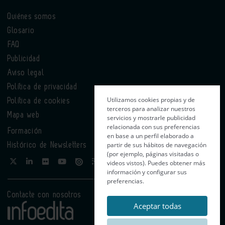
Quiénes somos
Glosario
FAQ
Publicidad
Aviso legal
Política de privacidad
Utilizamos cookies propias y de
Política de cookies
terceros para analizar nuestros
Mapa web
servicios y mostrarle publicidad
relacionada con sus preferencias
Formación
en base a un perfil elaborado a
partir de sus hábitos de navegación
Histórico de Newsletters
(por ejemplo, páginas visitadas o
videos vistos). Puedes obtener más
información y configurar sus
preferencias.
Contacte con nosotros
Aceptar todas