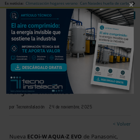
×
Es noticia:
Climatización hogares verano
Can Naiades huella de carbono
V
|
|
Redes Sociales
Es noticia
Login empresas
Registro
Bomba de calor aire-agua con
mayor eficiencia y operación en
rangos extremos
por Tecnoinstalación
24 de noviembre, 2025
< Volver
Nueva
ECOi-W AQUA-Z EVO
de Panasonic,