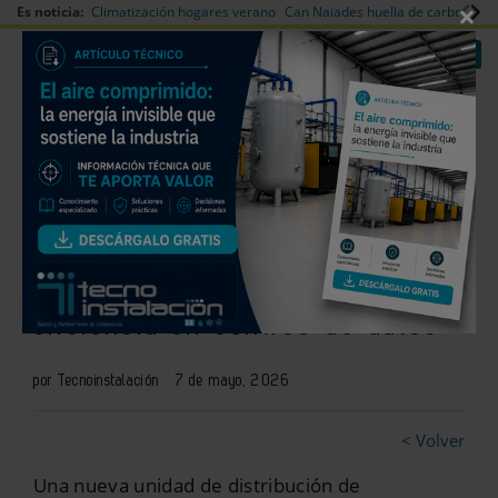
×
Es noticia:
Climatización hogares verano
Can Naiades huella de carbono
V
|
|
Redes Sociales
Es noticia
Login empresas
Registro
Una CDU para mejorar la
refrigeración líquida y la
eficiencia en centros de datos
por Tecnoinstalación
7 de mayo, 2026
< Volver
Una nueva unidad de distribución de