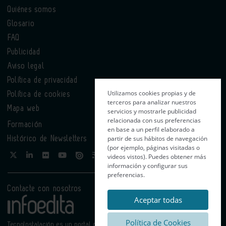
Quiénes somos
Glosario
FAQ
Publicidad
Aviso legal
Política de privacidad
Utilizamos cookies propias y de
Política de cookies
terceros para analizar nuestros
Mapa web
servicios y mostrarle publicidad
relacionada con sus preferencias
Formación
en base a un perfil elaborado a
partir de sus hábitos de navegación
Histórico de Newsletters
(por ejemplo, páginas visitadas o
videos vistos). Puedes obtener más
información y configurar sus
preferencias.
Contacte con nosotros
Aceptar todas
Política de Cookies
TecnoInstalación es un portal de Infoedita