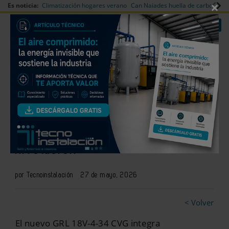
×
Es noticia:
Climatización hogares verano
Can Naiades huella de carbono
V
|
|
Redes Sociales
Es noticia
Login empresas
Registro
Nivel laser rotativo con control
remoto para trabajos de
nivelación
por Tecnoinstalación
27 de mayo, 2026
< Volver
El nuevo GRL 18V-4-34 CVG integra