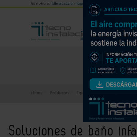
Es noticia:
Climatización hogares verano
Can Naiades huell
Home
Productos
Equipos
Soluciones de baño in
Soluciones de baño infa