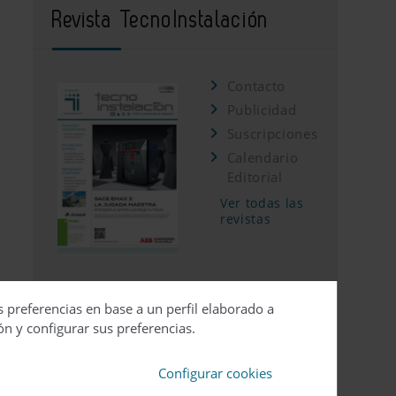
Revista TecnoInstalación
Contacto
Publicidad
Suscripciones
Calendario
Editorial
Ver todas las
revistas
s preferencias en base a un perfil elaborado a
ón y configurar sus preferencias.
Configurar cookies