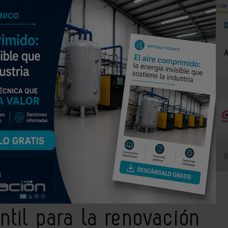
a de carbono
Válvulas de equilibrado para sistemas calefacción
Día mundial de 
NOTICIAS
PRODUCTOS
AGENDA
EMPRESAS PREMIUM
fantil para la renovación de centros educativos
ntil para la renovación