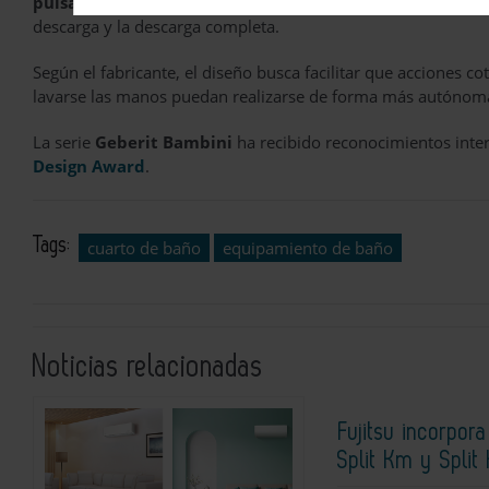
pulsadores de descarga
incorporan dos botones diferenciad
descarga y la descarga completa.
Según el fabricante, el diseño busca facilitar que acciones co
lavarse las manos puedan realizarse de forma más autónoma 
La serie
Geberit Bambini
ha recibido reconocimientos inte
Design Award
.
Tags:
cuarto de baño
equipamiento de baño
Noticias relacionadas
Fujitsu incorpor
Split Km y Split 