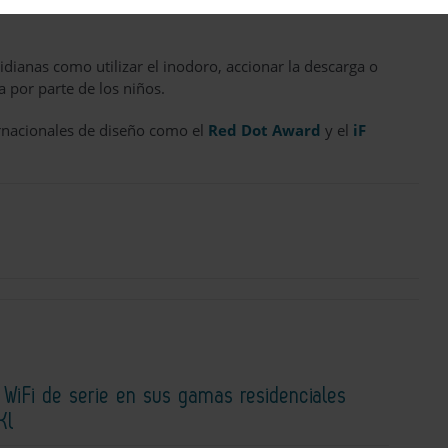
os por color para identificar de forma intuitiva la media
tidianas como utilizar el inodoro, accionar la descarga o
por parte de los niños.
rnacionales de diseño como el
Red Dot Award
y el
iF
a WiFi de serie en sus gamas residenciales
Kl