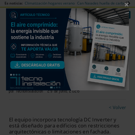
×
Es noticia:
Climatización hogares verano
Can Naiades huella de carbono
V
|
|
Redes Sociales
Es noticia
Login empresas
Registro
Aire acondicionado sin unidad
exterior
por Tecnoinstalación
29 de junio, 2026
< Volver
El equipo incorpora tecnología DC Inverter y
está diseñado para edificios con restricciones
arquitectónicas o limitaciones en fachada.