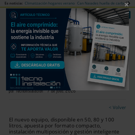
×
Es noticia:
Climatización hogares verano
Can Naiades huella de carbono
V
|
|
Redes Sociales
Es noticia
Login empresas
Registro
Termo eléctrico plano para
vivienda
por Tecnoinstalación
7 de julio, 2026
< Volver
El nuevo equipo, disponible en 50, 80 y 100
litros, apuesta por formato compacto,
instalación multiposición y gestión inteligente