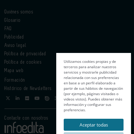
Quiénes somos
Glosario
FAQ
Publicidad
Aviso legal
Política de privacidad
Utilizamos cookies propias y de
Política de cookies
terceros para analizar nuestros
Mapa web
servicios y mostrarle publicidad
relacionada con sus preferencias
Formación
en base a un perfil elaborado a
partir de sus hábitos de navegación
Histórico de Newsletters
(por ejemplo, páginas visitadas o
videos vistos). Puedes obtener más
información y configurar sus
preferencias.
Contacte con nosotros
Aceptar todas