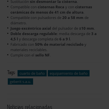
Sustitución
sin desmontar la cisterna
.
Compatible con
cisternas Roca
y con
cisternas
cerámicas de menos de 41 cm de altura
.
Compatible con pulsadores de
20 a 58 mm
de
diámetro.
Juego excéntrico axial
del pulsador de
±10 mm
.
Doble descarga regulable
: media descarga de
3 a
4,5 l
y descarga completa de
6 a 9 l
.
Fabricado con
50% de material reciclado
y
materiales reciclables.
Cumple con el
sello NF
.
Tags:
cuarto de baño
equipamiento de baño
geberit s.a.u.
Noticias relacionadas