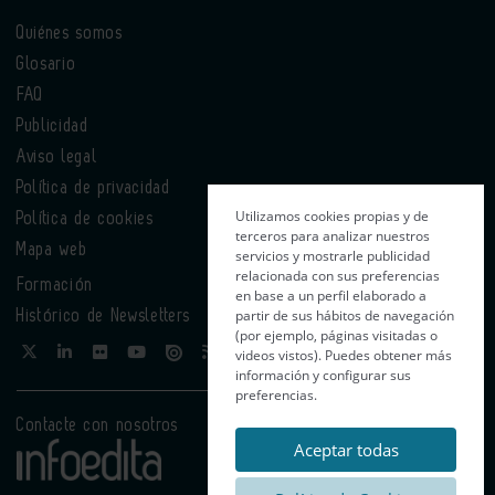
Quiénes somos
Glosario
FAQ
Publicidad
Aviso legal
Política de privacidad
Utilizamos cookies propias y de
Política de cookies
terceros para analizar nuestros
Mapa web
servicios y mostrarle publicidad
relacionada con sus preferencias
Formación
en base a un perfil elaborado a
partir de sus hábitos de navegación
Histórico de Newsletters
(por ejemplo, páginas visitadas o
videos vistos). Puedes obtener más
información y configurar sus
preferencias.
Contacte con nosotros
Aceptar todas