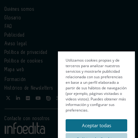
Quiénes somos
Glosario
FAQ
Publicidad
Aviso legal
Política de privacidad
Utilizamos cookies propias y de
Política de cookies
terceros para analizar nuestros
Mapa web
servicios y mostrarle publicidad
relacionada con sus preferencias
Formación
en base a un perfil elaborado a
partir de sus hábitos de navegación
Histórico de Newsletters
(por ejemplo, páginas visitadas o
videos vistos). Puedes obtener más
información y configurar sus
preferencias.
Contacte con nosotros
Aceptar todas