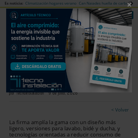
×
Es noticia:
Climatización hogares verano
Can Naiades huella de carbono
V
|
|
Redes Sociales
Es noticia
Login empresas
Registro
Grifería para baño residencial y
contract
por Tecnoinstalación
9 de julio, 2026
< Volver
La firma amplía la gama con un diseño más
ligero, versiones para lavabo, bidé y ducha, y
tecnologías orientadas a reducir consumo de