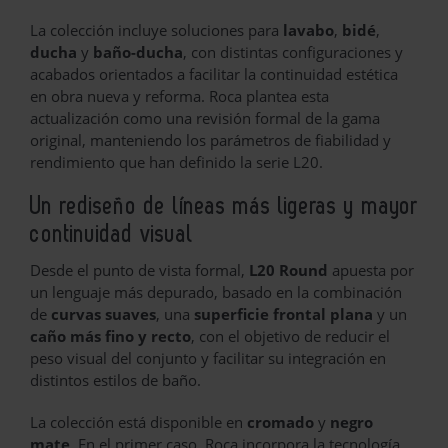
La colección incluye soluciones para
lavabo
,
bidé
,
ducha
y
baño-ducha
, con distintas configuraciones y
acabados orientados a facilitar la continuidad estética
en obra nueva y reforma. Roca plantea esta
actualización como una revisión formal de la gama
original, manteniendo los parámetros de fiabilidad y
rendimiento que han definido la serie L20.
Un rediseño de líneas más ligeras y mayor
continuidad visual
Desde el punto de vista formal,
L20 Round
apuesta por
un lenguaje más depurado, basado en la combinación
de
curvas suaves
, una
superficie frontal plana
y un
caño más fino y recto
, con el objetivo de reducir el
peso visual del conjunto y facilitar su integración en
distintos estilos de baño.
La colección está disponible en
cromado
y
negro
mate
. En el primer caso, Roca incorpora la tecnología