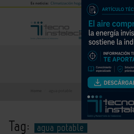
Es noticia:
Climatización hogares verano
Can Naiades huell
Home
agua potable
Tag:
agua potable