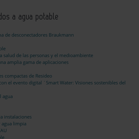
ados a agua potable
gama de desconectadores Braukmann
ble
 la salud de las personas y el medioambiente
una amplia gama de aplicaciones
es compactas de Resideo
on el evento digital ´Smart Water: Visiones sostenibles del
l agua
a instalaciones
 agua limpia
TAU
le