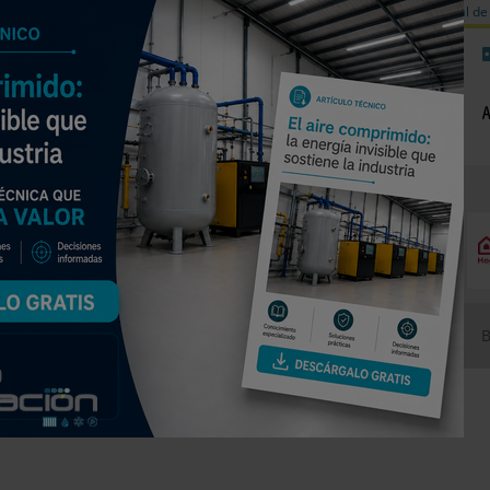
a de carbono
Válvulas de equilibrado para sistemas calefacción
Día mundial de 
NOTICIAS
PRODUCTOS
AGENDA
EMPRESAS PREMIUM