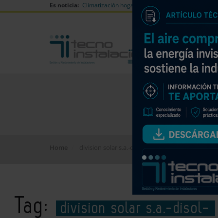
Es noticia:
Climatización hogares verano
Can Naiades huell
Home
division solar s.a.-disol-
Tag:
division solar s.a.-disol-