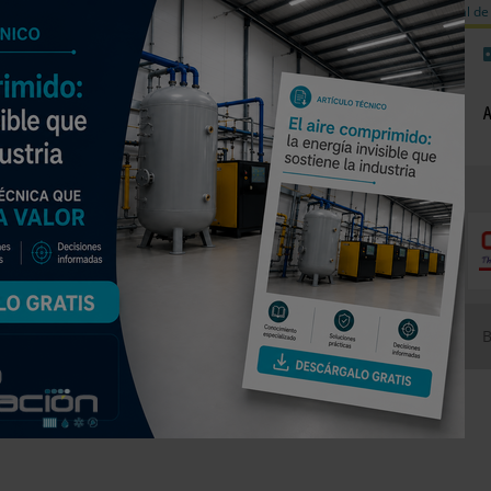
a de carbono
Válvulas de equilibrado para sistemas calefacción
Día mundial de 
NOTICIAS
PRODUCTOS
AGENDA
EMPRESAS PREMIUM