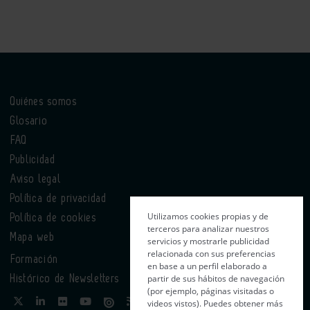
Quiénes somos
Glosario
FAQ
Publicidad
Aviso legal
Política de privacidad
Utilizamos cookies propias y de
Política de cookies
terceros para analizar nuestros
Mapa web
servicios y mostrarle publicidad
relacionada con sus preferencias
Formación
en base a un perfil elaborado a
partir de sus hábitos de navegación
Histórico de Newsletters
(por ejemplo, páginas visitadas o
videos vistos). Puedes obtener más