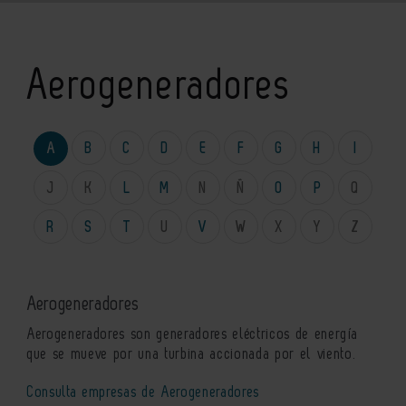
Aerogeneradores
A
B
C
D
E
F
G
H
I
J
K
L
M
N
Ñ
O
P
Q
R
S
T
U
V
W
X
Y
Z
Aerogeneradores
A
erogeneradores son generadores eléctricos de energía
que se mueve por una turbina accionada por el viento.
Consulta empresas de Aerogeneradores