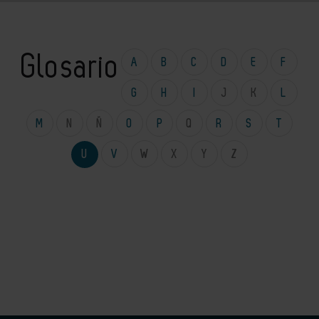
Glosario
A
B
C
D
E
F
G
H
I
J
K
L
M
N
Ñ
O
P
Q
R
S
T
U
V
W
X
Y
Z