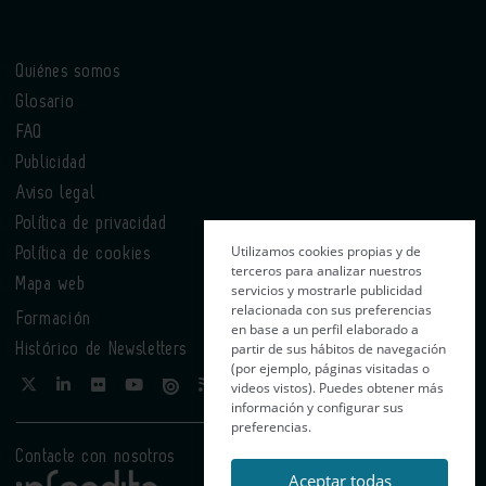
Quiénes somos
Glosario
FAQ
Publicidad
Aviso legal
Política de privacidad
Utilizamos cookies propias y de
Política de cookies
terceros para analizar nuestros
Mapa web
servicios y mostrarle publicidad
relacionada con sus preferencias
Formación
en base a un perfil elaborado a
partir de sus hábitos de navegación
Histórico de Newsletters
(por ejemplo, páginas visitadas o
videos vistos). Puedes obtener más
información y configurar sus
preferencias.
Contacte con nosotros
Aceptar todas