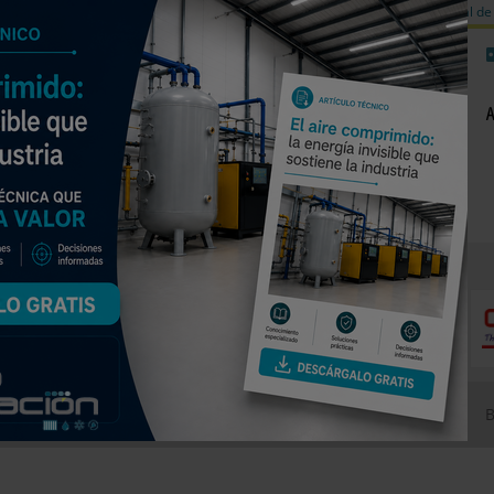
a de carbono
Válvulas de equilibrado para sistemas calefacción
Día mundial de 
NOTICIAS
PRODUCTOS
AGENDA
 climatización y saneamiento
EMPRESAS PREMIUM