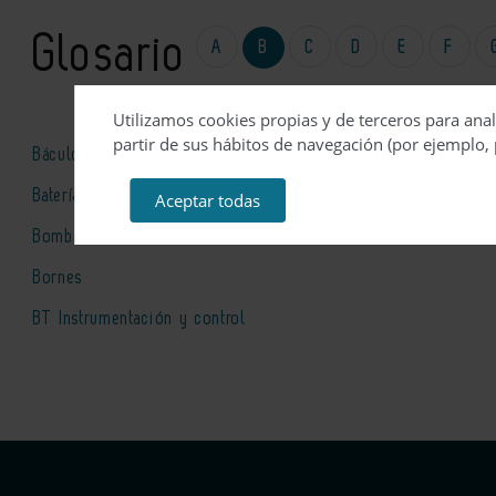
Glosario
A
B
C
D
E
F
Utilizamos cookies propias y de terceros para anal
partir de sus hábitos de navegación (por ejemplo, 
Báculo
Baterías
Aceptar todas
Bombas de calor
Bornes
BT Instrumentación y control