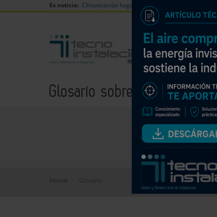
Es noticia:
Climatización hogares verano
Can Naiades huell
Glosario sobre empresas de
Home
Glosario