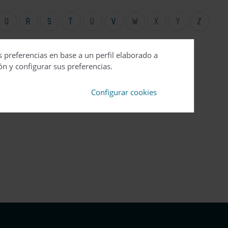
Q
R
S
T
U
V
W
X
Y
Z
s preferencias en base a un perfil elaborado a
ón y configurar sus preferencias.
Configurar cookies