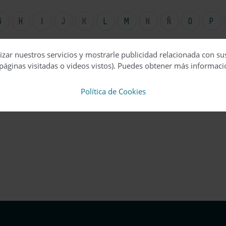
G
H
I
J
K
L
M
N
Ñ
O
P
izar nuestros servicios y mostrarle publicidad relacionada con su
páginas visitadas o videos vistos). Puedes obtener más informaci
Política de Cookies