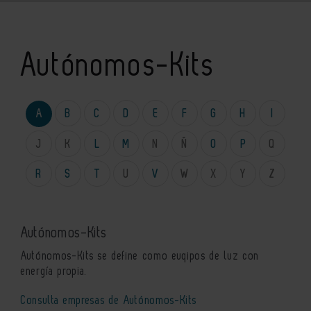
Autónomos-Kits
A
B
C
D
E
F
G
H
I
J
K
L
M
N
Ñ
O
P
Q
R
S
T
U
V
W
X
Y
Z
Autónomos-Kits
Autónomos-Kits se define como euqipos de luz con
energía propia.
Consulta empresas de Autónomos-Kits