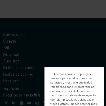
Quiénes somos
Glosario
FAQ
Publicidad
Aviso legal
Política de privacidad
Utilizamos cookies propias y de
Política de cookies
terceros para analizar nuestros
Mapa web
servicios y mostrarle publicidad
relacionada con sus preferencias
Formación
en base a un perfil elaborado a
partir de sus hábitos de navegación
Histórico de Newsletters
(por ejemplo, páginas visitadas o
videos vistos). Puedes obtener más