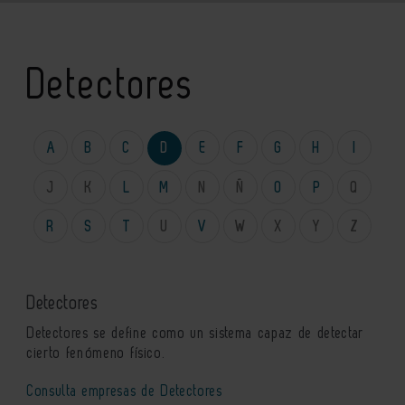
Detectores
A
B
C
D
E
F
G
H
I
J
K
L
M
N
Ñ
O
P
Q
R
S
T
U
V
W
X
Y
Z
Detectores
Detectores se define como un sistema capaz de detectar
cierto fenómeno físico.
Consulta empresas de Detectores