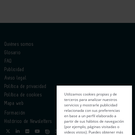
Quiénes somos
Glosario
FAQ
Publicidad
Aviso legal
Política de privacidad
Utilizamos cookies propias y de
Política de cookies
terceros para analizar nuestros
Mapa web
servicios y mostrarle publicidad
relacionada con sus preferencias
Formación
en base a un perfil elaborado a
partir de sus hábitos de navegación
Histórico de Newsletters
(por ejemplo, páginas visitadas o
videos vistos). Puedes obtener más