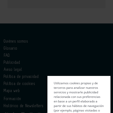
Quiénes somos
Glosario
FAQ
Publicidad
Aviso legal
Política de privacidad
Utilizamos cookies propias y de
Política de cookies
terceros para analizar nuestros
Mapa web
servicios y mostrarle publicidad
relacionada con sus preferencias
Formación
en base a un perfil elaborado a
partir de sus hábitos de navegación
Histórico de Newsletters
(por ejemplo, páginas visitadas o