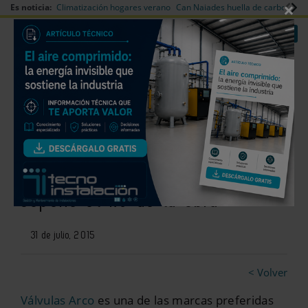
×
Es noticia:
Climatización hogares verano
Can Naiades huella de carbono
V
|
|
Redes Sociales
Es noticia
Login empresas
Registro
El coste de las válvulas en la
reforma de un cuarto de baño
supone el 1% de la obra
31 de julio, 2015
< Volver
Válvulas Arco
es una de las marcas preferidas