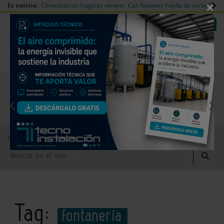
×
Es noticia:
Climatización hogares verano
Can Naiades huella de carbono
V
|
|
Redes Sociales
Es noticia
Login empresas
Registro
EMPRESAS PREMIUM
Home
fontanería
Tag:
fontanería