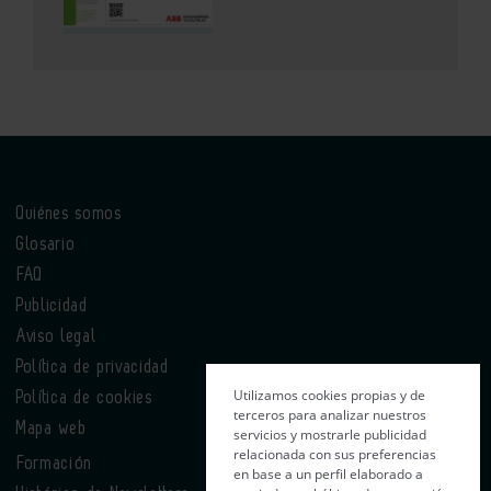
Quiénes somos
Glosario
FAQ
Publicidad
Aviso legal
Política de privacidad
Utilizamos cookies propias y de
Política de cookies
terceros para analizar nuestros
Mapa web
servicios y mostrarle publicidad
relacionada con sus preferencias
Formación
en base a un perfil elaborado a