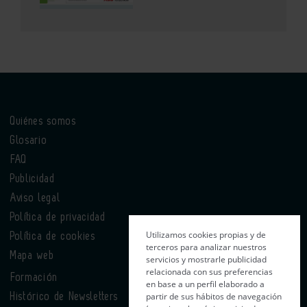
Quiénes somos
Glosario
FAQ
Publicidad
Aviso legal
Política de privacidad
Utilizamos cookies propias y de
Política de cookies
terceros para analizar nuestros
Mapa web
servicios y mostrarle publicidad
relacionada con sus preferencias
Formación
en base a un perfil elaborado a
partir de sus hábitos de navegación
Histórico de Newsletters