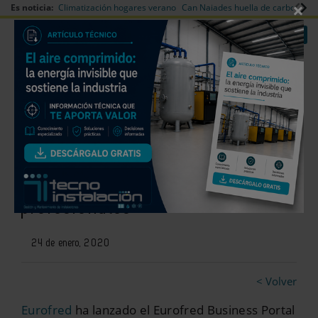
×
Es noticia:
Climatización hogares verano
Can Naiades huella de carbono
V
|
|
Redes Sociales
Es noticia
Login empresas
Registro
Eurofred Business Portal facilita
los pedidos rápidos a los
profesionales
24 de enero, 2020
< Volver
Eurofred
ha lanzado el Eurofred Business Portal