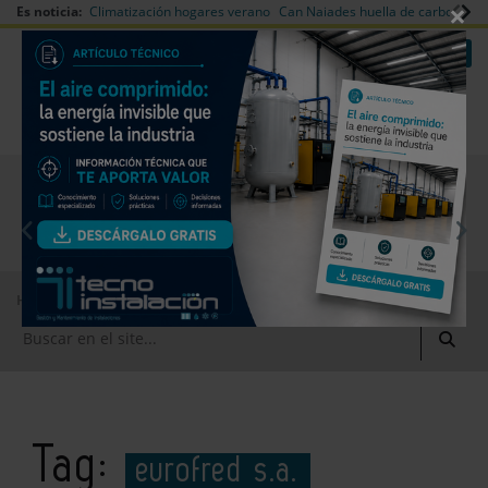
×
Es noticia:
Climatización hogares verano
Can Naiades huella de carbono
V
|
|
Redes Sociales
Es noticia
Login empresas
Registro
EMPRESAS PREMIUM
Home
eurofred s.a.
Tag:
eurofred s.a.