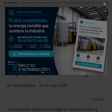
×
Es noticia:
Climatización hogares verano
Can Naiades huella de carbono
V
|
|
Redes Sociales
Es noticia
Login empresas
Registro
Soluciónes híbridas de
climatización orientadas a
mejorar la eficiencia energética
por Tecnoinstalación
26 de mayo, 2026
< Volver
Los nuevos sistemas integran climatización y