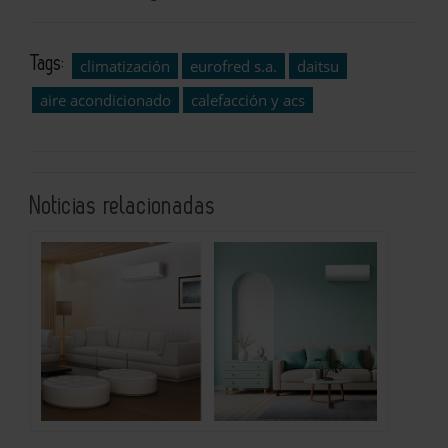
Tags:
climatización
eurofred s.a.
daitsu
aire acondicionado
calefacción y acs
Noticias relacionadas