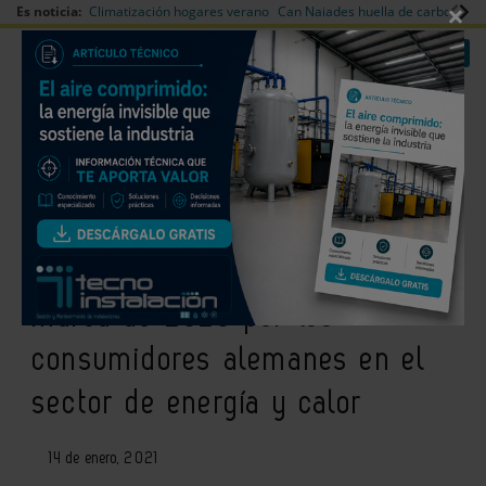
×
Es noticia:
Climatización hogares verano
Can Naiades huella de carbono
V
|
|
Redes Sociales
Es noticia
Login empresas
Registro
Viessmann, elegida por tercer
año consecutivo como mejor
marca de 2020 por los
consumidores alemanes en el
sector de energía y calor
14 de enero, 2021