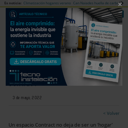
×
Es noticia:
Climatización hogares verano
Can Naiades huella de carbono
V
|
|
Redes Sociales
Es noticia
Login empresas
Registro
Genwec desvela las tendencias
en decoración de espacios
Contract
3 de mayo, 2022
< Volver
Un espacio Contract no deja de ser un ‘hogar’