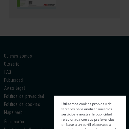
Quiénes somos
Glosario
FAQ
Publicidad
Aviso legal
Política de privacidad
Utilizamos cookies propias y de
Política de cookies
terceros para analizar nuestros
Mapa web
servicios y mostrarle publicidad
relacionada con sus preferencias
Formación
en base a un perfil elaborado a