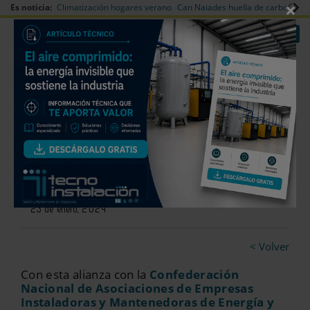
×
Es noticia:
Climatización hogares verano
Can Naiades huella de carbono
V
|
|
Redes Sociales
Es noticia
Login empresas
Registro
LG Business Solutions, nuevo
socio colaborador de Conaif
23 de enero, 2024
< Volver
Con esta alianza con la
Confederación
Nacional de Asociaciones de Empresas
Instaladoras y Mantenedoras de Energía y