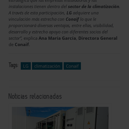
estratégica que las empresas instaladoras y las
instalaciones tienen dentro del
sector de la climatización
.
A través de esta participación,
LG
adquiere una
vinculación más estrecha con
Conaif
lo que le
proporcionará diversas ventajas, entre ellas, visibilidad,
desarrollo y estrecho apoyo con diferentes socios del
sector”,
explica
Ana María García
,
Directora General
de
Conaif
.
Tags:
LG
climatización
Conaif
Noticias relacionadas