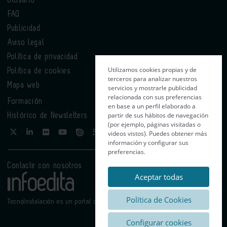
FAQ
Publicidad
Aviso legal
Política de privacidad
Utilizamos cookies propias y de
Política de cookies
terceros para analizar nuestros
Mapa web
servicios y mostrarle publicidad
relacionada con sus preferencias
Formación
en base a un perfil elaborado a
partir de sus hábitos de navegación
Histórico de Newsletters
(por ejemplo, páginas visitadas o
videos vistos). Puedes obtener más
información y configurar sus
preferencias.
Contacte con nosotros
Aceptar todas
Política de Cookies
TecnoInstalación es un portal de Infoedita
Configurar cookies